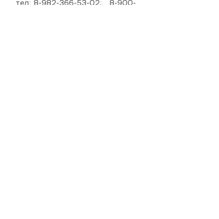
тел: 8-982-366-53-02; 8-900-
Звонки на телефон
073-76-56;
не принимаются
,
писать на "Вотсап" или эл. почта:
aslyuv188@gmail.com